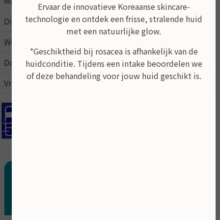
Maandag
09:00
21:00
Ervaar de innovatieve Koreaanse skincare-
technologie en ontdek een frisse, stralende huid
Dinsdag
09:00
17:00
met een natuurlijke glow.
Woensdag
09:00
17:00
*Geschiktheid bij rosacea is afhankelijk van de
Donderdag
09:00
17:00
huidconditie. Tijdens een intake beoordelen we
of deze behandeling voor jouw huid geschikt is.
Vrijdag
09:00
15:00
In de schoonheidsalon kunt u pinnen
Behandeling op afspraak