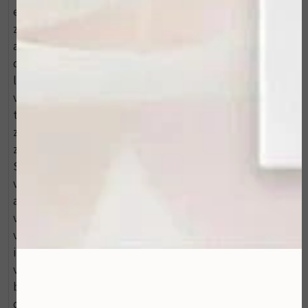
een gladde huid zonder irritaties. Gebruik: Na een
zorgvuldige huidverbeteringsroutine als laatste
aanbrengen op het gelaat, hals en (eventueel)
decolleté. Touch of Silk is ook elders op de
lichaamshuid inzetbaar welke herstel behoeft. Dan bij
voorkeur meerdere malen per dag dun aanbrengen
totdat de huid hersteld is. Net als Brilliant Touch ook
zeer geschikt na het scheren voor een gladde huid
zonder irritaties. DE BELANGRIJKSTE WERKSTOFFEN:
Siliconenolie: Chemisch gezien zijn siliconenolieën
verbindingen waarbijsilicium en zuurstof elkaar
afwisselen in een ketting met verschillende
vertakkingen. De lengte van zo?n ketting, een soort
vertakking en de aanwezigheid van andere moleculen
in een ketting zijn bepalend voor de eigenschappen
van een siliconenmolecuul en creëert een
beschermende en niet afsluitende netstructuur over
de huid. Deze siliconenolie verschilt vooral van andere