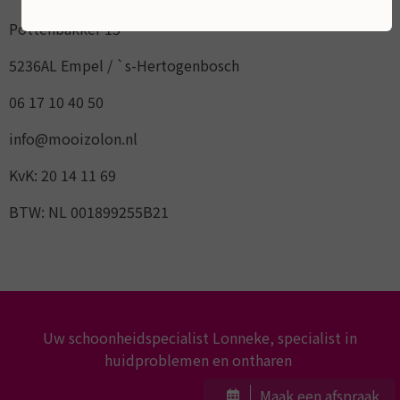
Pottenbakker 15
5236AL Empel / `s-Hertogenbosch
06 17 10 40 50
info@mooizolon.nl
KvK: 20 14 11 69
BTW: NL 001899255B21
Uw schoonheidspecialist Lonneke, specialist in
huidproblemen en ontharen
Maak een afspraak