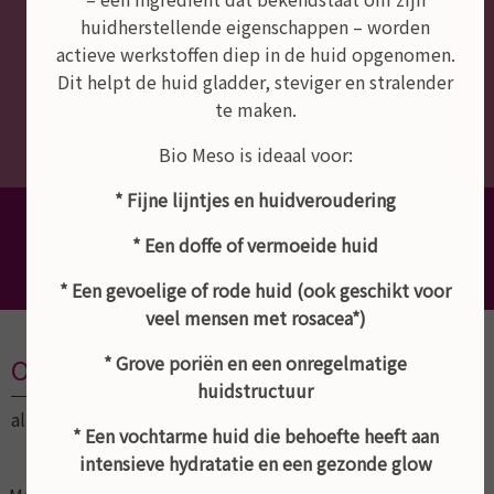
huidherstellende eigenschappen – worden
actieve werkstoffen diep in de huid opgenomen.
Dit helpt de huid gladder, steviger en stralender
te maken.
Bio Meso is ideaal voor:
* Fijne lijntjes en huidveroudering
Dé schoonheidssalon van Empel,
Rosmalen en Den Bosch
* Een doffe of vermoeide huid
* Een gevoelige of rode huid (ook geschikt voor
veel mensen met rosacea*)
* Grove poriën en een onregelmatige
Openingstijden
huidstructuur
altijd op afspraak
* Een vochtarme huid die behoefte heeft aan
intensieve hydratatie en een gezonde glow