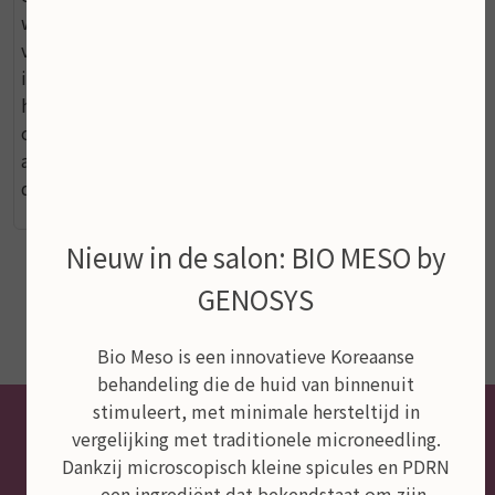
weerstandsverhoging. Zo werkt deze ingenieuze vorm
van vitamine C niet alleen aan de buitenkant, maar ook
in het bindweefsel, op de doorbloeding en het
herstelproces. De vitamines C en E werken versterkend
op elkaar; Vitamine E: Een krachtige antioxidant,
afkomstig uit natuurlijke oliën. Werkt stimulerend op
de doorbloeding en draagt bij aan de huidregeneratie
Nieuw in de salon: BIO MESO by
GENOSYS
Bio Meso is een innovatieve Koreaanse
behandeling die de huid van binnenuit
stimuleert, met minimale hersteltijd in
vergelijking met traditionele microneedling.
Dankzij microscopisch kleine spicules en PDRN
– een ingrediënt dat bekendstaat om zijn