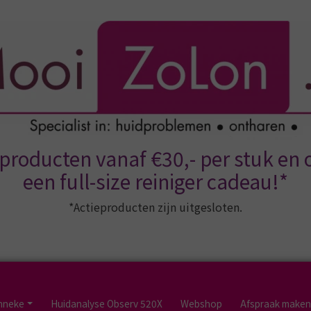
producten vanaf €30,- per stuk en
een full-size reiniger cadeau!*
*Actieproducten zijn uitgesloten.
onneke
Huidanalyse Observ 520X
Webshop
Afspraak maken