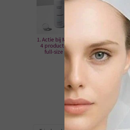
1. Actie bij Mooi ZoLon! – Shop
4 producten & ontvang een
full-size reiniger cadeau!
exop
€ 0,00
Bekijken