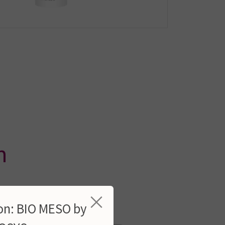
n
×
lon: BIO MESO by