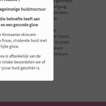
ar ziet er zichtbaar steviger en gezonder
en als vrouwen, waardoor de voortgang
regelmatige huidstructuur
n voedingsstoffen te vergemakkelijken,
ct verlengt in combinatie met de
die behoefte heeft aan
y hair growth intensive lotion.
e en een gezonde glow
r. Bij droog haar gebruik enkel
e Koreaanse skincare-
m Lauroyl Sarcosinate, Hexylene Glycol,
 frisse, stralende huid met
tate, Acrylates/C10-30 Alkyl Acrylate
lijke glow.
 PCA, C12- C13 Alkyl Lactate, Sodium
/Acrylates Copolymer, Polyquaternium-
ea is afhankelijk van de
lparaben, Parfum.
n intake beoordelen we of
 jouw huid geschikt is.