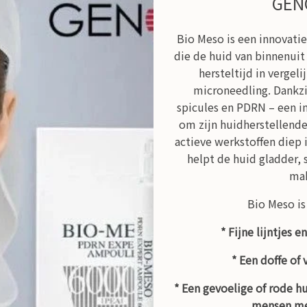
GEN
Bio Meso is een innovati
die de huid van binnenui
hersteltijd in vergel
microneedling. Dankzi
spicules en PDRN – een i
om zijn huidherstellend
eptide balance mist 80ml
exopeptide cream 55
actieve werkstoffen diep
€ 76,00
€ 136,00
helpt de huid gladder, 
ma
Bekijken
Bekijken
Bio Meso is
* Fijne lijntjes 
* Een doffe of
* Een gevoelige of rode h
mensen me