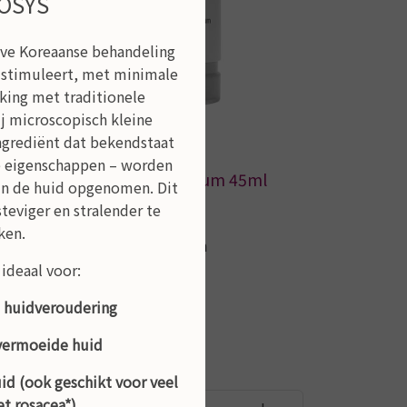
OSYS
eve Koreaanse behandeling
t stimuleert, met minimale
ijking met traditionele
j microscopisch kleine
ngrediënt dat bekendstaat
e eigenschappen – worden
ml
exopeptide serum 45ml
 in de huid opgenomen. Dit
€ 140,00
steviger en stralender te
ken.
Bekijken
 ideaal voor:
en huidveroudering
 vermoeide huid
uid (ook geschikt voor veel
t rosacea*)