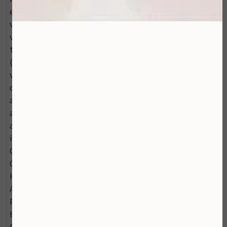
effecten. Zonnebloemolie: Verzorgende olie, rijk aan
vitamine C. Avocado-olie: Diepvoedende olie die
vochtverlies voorkomt. Squalane: Helpt vochtverlies
tegen te gaan en herstelt de huidelasticiteit. BV-OSC
(tetrahexyldecyl ascorbate): Een stabiele vorm van
vitamine C. Een antioxidant die de huid verheldert en
de collageensynthese tot 50% sneller werkt dan L-
ascorbinezuur. Tocopherol (Vitamin E): Een
antioxidant, afgeleid van sojaolie. Vitamine E heeft
antioxiderende effecten die de stabiliteit van andere
ingrediënten (olie, vetten) ondersteunt. INCI-Lijst:
Caprylic / Capric Triglyceride, Squalane, Moringa
Oleifera Seed Oil, Vitis Vinifera (Grape) Seed Oil,
Hippophae Rhamnoides Oil, Tetrahexyldecyl
Ascorbate, Citrus Aurantium Dulcis Oil, Retinyl
Palmitate, Tocopherol, Argania Spinosa Kernel Oil,
Helianthus Annuus (Sunflower) Seed Oil, Persea
Gratissima (Avocado) Oil.