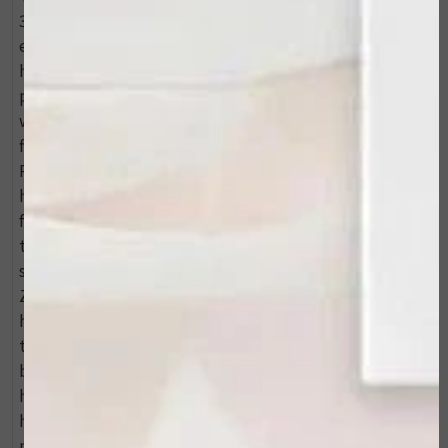
3 a 4 druppels toe aan de dag of nacht crème voor
extra hydratatie en een minder trekkerig gevoel van de
huid. INGREDI?NTEN Moringa Oleifera Seed Oil: een
plantaardige olie die snel en gemakkelijk door de huid
wordt opgenomen. Voorkomt vochtverlies waardoor
fijne lijntjes en rimpels verminderd worden. Hippopha
Rhamnoids (duindoornolie): Deze olie bevat rijke
hoeveelheden essentiële vetzuren (EFA's), vitamines,
fytosterolen en flavonoïden die allemaal helpen bij het
tegengaan van huidveroudering. Zeer effectief bij een
schrale, droge huid. Vitis Vinifera (druivenzaadolie):
Zorgen voor een snelle genezing van de schrale, droge
huid. Bevat antioxidanten die de huid beschermen
tegen invloeden van buitenaf. Helpt daarnaast het
bindweefsel in de huid te versterken en de
huidelasticiteit te bevorderen. Arganolie: Een
hydraterende, regenererende, herstructurerende olie
met anti-aging voordelen en huidverzachtende