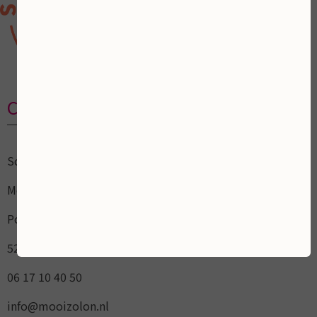
Contactgegevens
Schoonheidsalon
Mooi ZoLon
Pottenbakker 15
5236AL Empel / `s-Hertogenbosch
06 17 10 40 50
info@mooizolon.nl