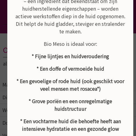
– een ingrediënt dat bekendstaat om zijn
Dé schoonheidssalon van Empel,
huidherstellende eigenschappen – worden
Rosmalen en Den Bosch
actieve werkstoffen diep in de huid opgenomen.
Dit helpt de huid gladder, steviger en stralender
te maken.
Bio Meso is ideaal voor:
Openingstijden
* Fijne lijntjes en huidveroudering
altijd op afspraak
* Een doffe of vermoeide huid
* Een gevoelige of rode huid (ook geschikt voor
Maandag
09:00
21:00
veel mensen met rosacea*)
Dinsdag
09:00
17:00
* Grove poriën en een onregelmatige
huidstructuur
Woensdag
09:00
17:00
* Een vochtarme huid die behoefte heeft aan
Donderdag
09:00
17:00
intensieve hydratatie en een gezonde glow
Vrijdag
09:00
15:00