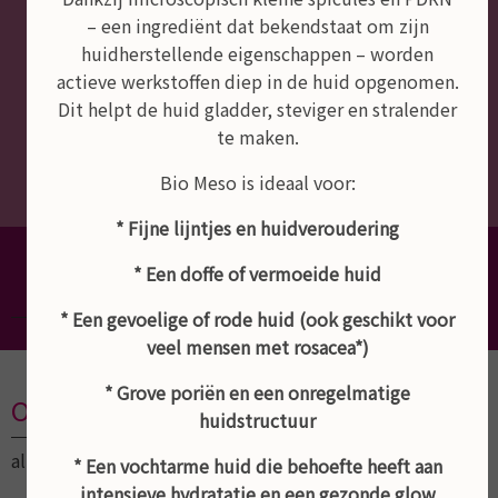
– een ingrediënt dat bekendstaat om zijn
huidherstellende eigenschappen – worden
actieve werkstoffen diep in de huid opgenomen.
Dit helpt de huid gladder, steviger en stralender
te maken.
Bio Meso is ideaal voor:
* Fijne lijntjes en huidveroudering
Dé schoonheidssalon van Empel,
* Een doffe of vermoeide huid
Rosmalen en Den Bosch
* Een gevoelige of rode huid (ook geschikt voor
veel mensen met rosacea*)
* Grove poriën en een onregelmatige
Openingstijden
huidstructuur
altijd op afspraak
* Een vochtarme huid die behoefte heeft aan
intensieve hydratatie en een gezonde glow