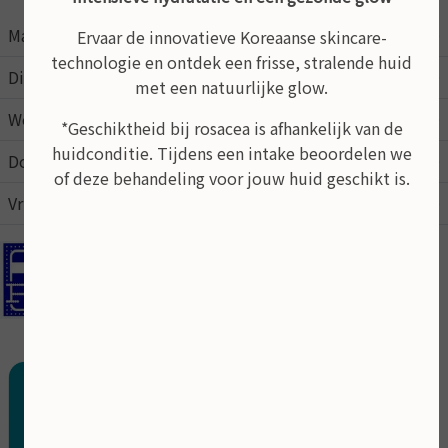
Maandag
09:00
21:00
Ervaar de innovatieve Koreaanse skincare-
technologie en ontdek een frisse, stralende huid
Dinsdag
09:00
17:00
met een natuurlijke glow.
Woensdag
09:00
17:00
*Geschiktheid bij rosacea is afhankelijk van de
huidconditie. Tijdens een intake beoordelen we
Donderdag
09:00
17:00
of deze behandeling voor jouw huid geschikt is.
Vrijdag
09:00
15:00
In de schoonheidsalon kunt u pinnen
Behandeling op afspraak