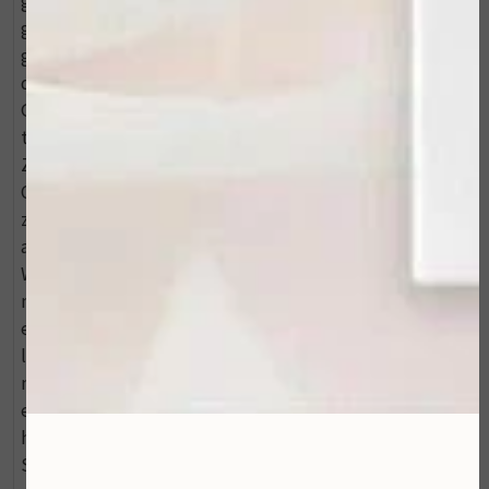
gaan het VITAL C - Hydrating Overnight Masque
gelijkmatig een dikke laag crème aan op een gereinigd
gezicht en laat de crème 's nachts intrekken. Verwijder
de volgende ochtend met een microwave compres.
Gebruik het VITAL C - Hydrating Overnight Masque 2
tot 3 keer de per week, of naar behoefte. Tip van Mooi
ZoLon Meng de crème voor het aanbrengen met VITAL
C Hydrating A C E Serum voor extra hydratatie. Bij een
zeer droge/beschadigde huid kun je dit product ook
aanbrengen in een dun laagje onder de dag creme.
Wissel eens af met het MD overnight masker voor nog
meer anti-aging effect. INGREDI?NTEN Blauwalg-
extract: zorgt voor een gave huid en vermindert fijne
lijntjes. Werkzaam mineralen complex zink,
magnesium, koper: zorgt voor een energieke, VITALe
en stralende huid. Hematiet: helpt om de huid te
herstellen. Malachiet: antioxiderende eigenschappen.
Sinaasappel Olie (citrus aurantium dulcis): krachtige