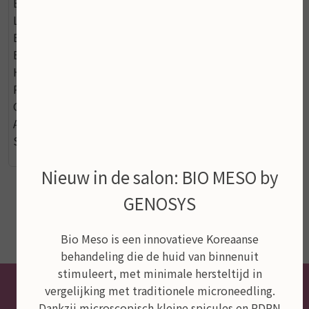
Extract, Sorbitol, Biosaccharide Gum-1,
Leuconostoc/Radish Root Ferment Filtrate, Disodium
Edta-Copper, Linalool, Anthemis Nobilis Flower
Extract, Echinacea Angustifolia Extract, Sodium
Hyaluronate Crosspolymer, Symphytum Officinale
Rhizome/Root Extract, Magnesium Aspartate, Zinc
Gluconate, Malachite Extract, Aphanizomenon Flos-
Aquae Extract, Copper Gluconate, Potassium Sorbate,
Sorbic Acid.
Nieuw in de salon: BIO MESO by
GENOSYS
Bio Meso is een innovatieve Koreaanse
behandeling die de huid van binnenuit
stimuleert, met minimale hersteltijd in
vergelijking met traditionele microneedling.
Dankzij microscopisch kleine spicules en PDRN