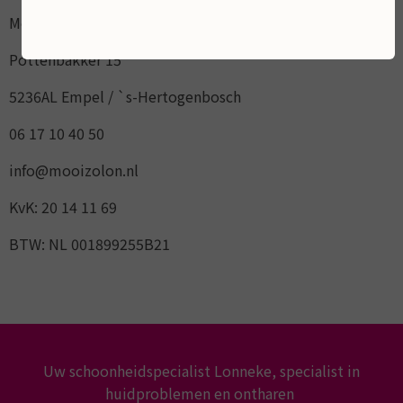
Mooi ZoLon
Pottenbakker 15
5236AL Empel / `s-Hertogenbosch
06 17 10 40 50
info@mooizolon.nl
KvK: 20 14 11 69
BTW: NL 001899255B21
Uw schoonheidspecialist Lonneke, specialist in
huidproblemen en ontharen