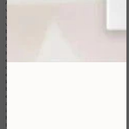
Alcohol: Vetcomponent gewonnen uit kokos, zorgt
voor een aanvulling op het vetoppervlak en vormt een
uitstekende basis voor UV-filters. Vertraagt het
vochtverlies via de huid, door de vorming van een
beschermlaagje op het huidoppervlak; Cocoglycerides:
Een mengsel van vetzuren, gewonnen uit kokosolie.
Conditionerend en verzachtend. Dicaprylyl Ether:
Huidconditioner gewonnen uit natuurlijke olie, met
eenverzachtende werking en werkt tevens als
oplosmiddel. Heeft een matterend effect op de huid
en verbetert de structuur; Kaolin: Deze mineraalrijke
kleisoort is rijk aan silicium, heeft
bindweefselversterkende en krachtig absorberende
eigenschappen ten aanzien van overtollig talg,
afvalstoffen en onzuiverheden. Heeft tevens een
intensief verzachtende en kalmerende werking bij
huidirritaties en een gevoelige huid Pelavie®:
Ingrediënt op basis van bentoniet. Deze mineraalrijke,