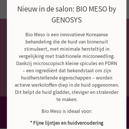
Nieuw in de salon: BIO MESO by
GENOSYS
Bio Meso is een innovatieve Koreaanse
behandeling die de huid van binnenuit
stimuleert, met minimale hersteltijd in
vergelijking met traditionele microneedling.
Dankzij microscopisch kleine spicules en PDRN
– een ingrediënt dat bekendstaat om zijn
huidherstellende eigenschappen – worden
actieve werkstoffen diep in de huid opgenomen.
Dit helpt de huid gladder, steviger en stralender
te maken.
Dé schoonheidssalon van Empel,
Rosmalen en Den Bosch
Bio Meso is ideaal voor:
* Fijne lijntjes en huidveroudering