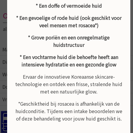
* Een doffe of vermoeide huid
Openingstijden
* Een gevoelige of rode huid (ook geschikt voor
veel mensen met rosacea*)
altijd op afspraak
* Grove poriën en een onregelmatige
huidstructuur
Maandag
09:00
21:00
* Een vochtarme huid die behoefte heeft aan
Dinsdag
09:00
17:00
intensieve hydratatie en een gezonde glow
Woensdag
09:00
17:00
Ervaar de innovatieve Koreaanse skincare-
technologie en ontdek een frisse, stralende huid
Donderdag
09:00
17:00
met een natuurlijke glow.
Vrijdag
09:00
15:00
*Geschiktheid bij rosacea is afhankelijk van de
huidconditie. Tijdens een intake beoordelen we
In de schoonheidsalon kunt u pinnen
of deze behandeling voor jouw huid geschikt is.
Behandeling op afspraak