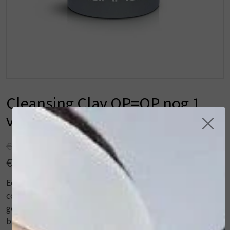
Cleansing Clay OP=OP nog 1
×
voor deze prijs!
€ 45,00
€ 36,00
Een mooie, gezonde en vitale huid begint bij een
consequente, twee-dagelijkse reiniging. Naast het
gebruik van een hydrofiele reinigingsmilk of -olie en
bijpassende lotion, heeft de huid behoefte aan een