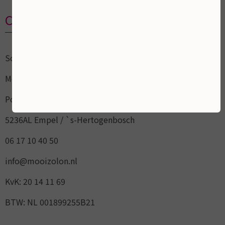
Contactgegevens
Schoonheidsalon
Mooi ZoLon
Pottenbakker 15
5236AL Empel / `s-Hertogenbosch
06 17 10 40 50
info@mooizolon.nl
KvK: 20 14 11 69
BTW: NL 001899255B21