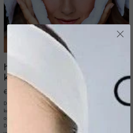
×
hannah microwave
kompresdoek 30x50cm
€ 11,00
Door gebruik te maken van een microwave
kompresdoek tijdens het reinigen, geeft u de huid een
optimale reiniging en een extra hydratatie boost.
Doordat u de vochtige doek in de magnetron
verwarmt gedurende 20 à 30 seconden en daarna uw