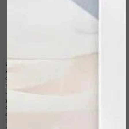
€ 137,00
€ 48,00
Bekijken
Bekijken
Door gebruik te maken van een microwave
kompresdoek tijdens het reinigen, geeft u de huid een
optimale reiniging en een extra hydratatie boost.
Doordat u de vochtige doek in de magnetron
verwarmt gedurende 20 à 30 seconden en daarna uw
gezicht ermee bedekt, reinigt u de huid intensief en in
de diepte. Het microwave kompres geeft een directe
stoom af, waar uw huid u dankbaar voor zal zijn. Voor
handen en decolleté is dit ook uitermate geschikt.
Test de warmte van het kompres wel altijd eerst op de