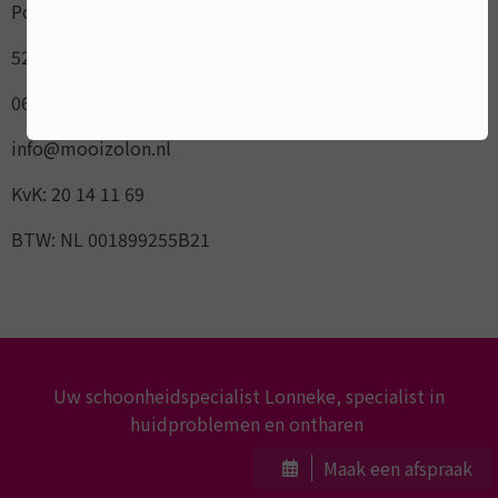
Pottenbakker 15
5236AL Empel / `s-Hertogenbosch
06 17 10 40 50
info@mooizolon.nl
KvK: 20 14 11 69
BTW: NL 001899255B21
Uw schoonheidspecialist Lonneke, specialist in
huidproblemen en ontharen
Maak een afspraak