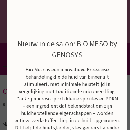
Nieuw in de salon: BIO MESO by
Dé schoonheidssalon van Empel,
GENOSYS
Rosmalen en Den Bosch
Bio Meso is een innovatieve Koreaanse
behandeling die de huid van binnenuit
stimuleert, met minimale hersteltijd in
Openingstijden
vergelijking met traditionele microneedling.
Dankzij microscopisch kleine spicules en PDRN
altijd op afspraak
– een ingrediënt dat bekendstaat om zijn
huidherstellende eigenschappen – worden
actieve werkstoffen diep in de huid opgenomen.
Maandag
09:00
21:00
Dit helpt de huid gladder, steviger en stralender