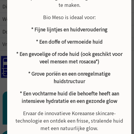
te maken.
Dinsdag
09:00
17:00
Bio Meso is ideaal voor:
Woensdag
09:00
17:00
* Fijne lijntjes en huidveroudering
Donderdag
09:00
17:00
* Een doffe of vermoeide huid
Vrijdag
09:00
15:00
* Een gevoelige of rode huid (ook geschikt voor
veel mensen met rosacea*)
In de schoonheidsalon kunt u pinnen
* Grove poriën en een onregelmatige
Behandeling op afspraak
huidstructuur
* Een vochtarme huid die behoefte heeft aan
intensieve hydratatie en een gezonde glow
Ervaar de innovatieve Koreaanse skincare-
technologie en ontdek een frisse, stralende huid
met een natuurlijke glow.