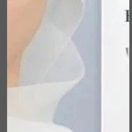
1. Actie bij Mooi
IMAGE MD - Restoring
ZoLon! – Shop 4
Eye Masks
producten & ontvang
een full-size reiniger
€ 63,00
cadeau!
€ 0,00
Bekijken
Bekijken
IMAGE MD - Restoring
IMAGE MD - Restoring
Power-C Serum
Facial Cleanser