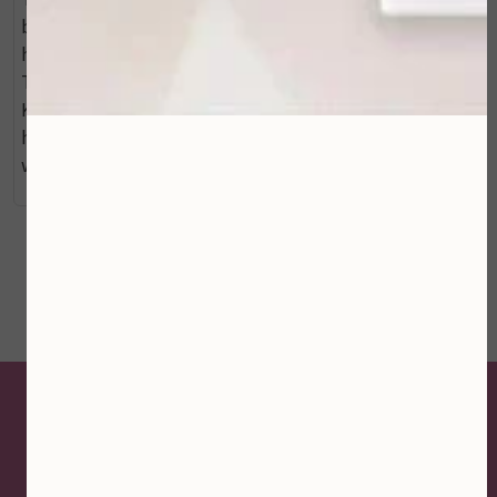
binnenkant van uw handen of onder de kin alvorens op
het gezicht aan te brengen.
Tip van Mooi ZoLon:
Knip het labeltje niet van je handoek af, hier kunt u de
handoek aan vasthouden als de doek onverhoopt te
warm is geworden in de magnetron.