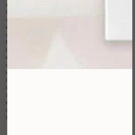
weer terug in een optimale en gezonde balans.
Vitamine B6 zorgt voor een gezonde huid en
vermindert grove poriën. Het serum kalmeert de huid
en absorbeert talg waardoor een matterend effect
ontstaat. 3* CLEAR CELL - Clarifying Repair Crème
NIEUW! Eén van de nieuwste aanwinsten in de CLEAR
CELL-lijn, om de acne-gevoelige huid huid te zuiveren
en een stralende look te geven. Het helpt de
verschijning van fijne lijntjes en rimpels te
verminderen en en pak huidverkleuringen en
oneffenheden aan. Salicylzuur helpt daarnaast om
overtollig talg op de huid te verwijderen, poriën te
zuiveren en door de exfoliërende werking ontstaat er
een gladde, egale look. Huidtype: alle huidtypen, maar
met name de vettige (acne)huid. Tip van Mooi ZoLon;
Handig setje om mee te nemen op vakantie