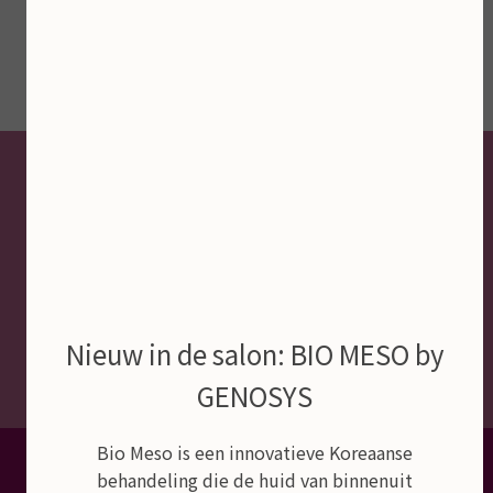
Nieuw in de salon: BIO MESO by
GENOSYS
Dé schoonheidssalon van Empel,
Bio Meso is een innovatieve Koreaanse
behandeling die de huid van binnenuit
Rosmalen en Den Bosch