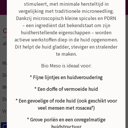
stimuleert, met minimale hersteltijd in
vergelijking met traditionele microneedling.
Dankzij microscopisch kleine spicules en PDRN
– een ingrediënt dat bekendstaat om zijn
Openingstijden
huidherstellende eigenschappen – worden
actieve werkstoffen diep in de huid opgenomen.
altijd op afspraak
Dit helpt de huid gladder, steviger en stralender
te maken.
Maandag
09:00
21:00
Bio Meso is ideaal voor:
Dinsdag
09:00
17:00
* Fijne lijntjes en huidveroudering
Woensdag
09:00
17:00
* Een doffe of vermoeide huid
Donderdag
09:00
17:00
* Een gevoelige of rode huid (ook geschikt voor
veel mensen met rosacea*)
Vrijdag
09:00
15:00
* Grove poriën en een onregelmatige
huidstructuur