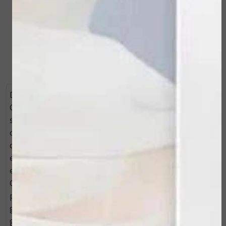
Bekijken
Bekijken
Deze kit bevat: 1* CLEAR CELL - Clarifying Salicylic Gel
Cleanser Deze foaming gel cleanser, op basis van
salicylzuur, verwijdert op zachte wijze make-up en
overmatig talg. Er vindt ook een lichte exfoliatie van
de dode huidcellen plaats. De huid wordt zacht, glad
en glansvrij. Ideaal voor een vette huid, actieve acne of
een huid met beginnende huidveroudering. 2* CLEAR
CELL - Restoring Serum Dit hydraterende serum is
perfect voor een vette, glimmende, problematische,
gevoelige of ontstoken huid. Het herstelt de
geïrriteerde en ontstoken huid. Ook brengt de huid