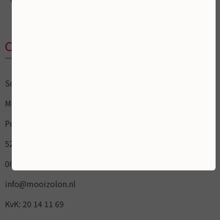
Contactgegevens
Schoonheidsalon
Mooi ZoLon
Pottenbakker 15
5236AL Empel / `s-Hertogenbosch
06 17 10 40 50
info@mooizolon.nl
KvK: 20 14 11 69