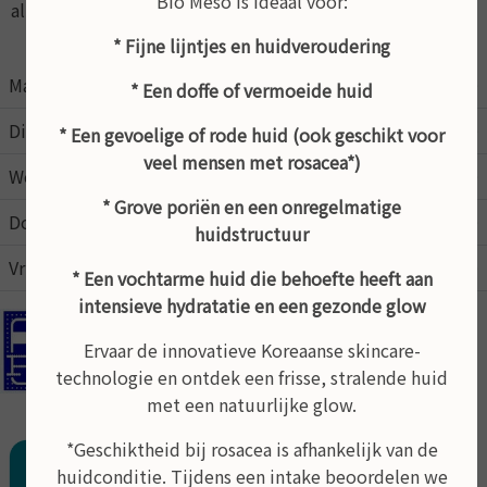
Bio Meso is ideaal voor:
altijd op afspraak
* Fijne lijntjes en huidveroudering
Maandag
09:00
21:00
* Een doffe of vermoeide huid
Dinsdag
09:00
17:00
* Een gevoelige of rode huid (ook geschikt voor
veel mensen met rosacea*)
Woensdag
09:00
17:00
* Grove poriën en een onregelmatige
Donderdag
09:00
17:00
huidstructuur
Vrijdag
09:00
15:00
* Een vochtarme huid die behoefte heeft aan
intensieve hydratatie en een gezonde glow
In de schoonheidsalon kunt u pinnen
Ervaar de innovatieve Koreaanse skincare-
Behandeling op afspraak
technologie en ontdek een frisse, stralende huid
met een natuurlijke glow.
*Geschiktheid bij rosacea is afhankelijk van de
huidconditie. Tijdens een intake beoordelen we