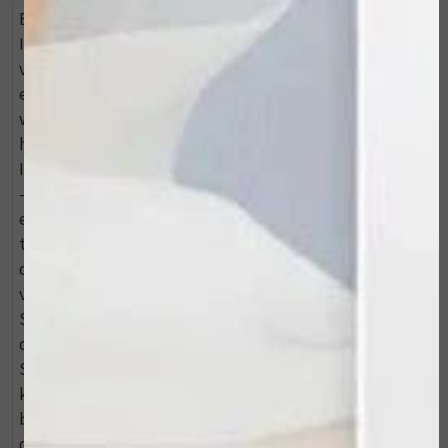
Brighten up your skin met de Brighten & Protect Kit!
In deze effectieve kit vind je drie favoriete producten
voor een stralende en egale huid. De set bestaat uit
een cleanser, een serum en een dagcrème met SPF
waardoor je direct een volledige ochtendroutine in
handen hebt. Deze set bevat de volgende 3 producten:
ILUMA - Intense Brightening Exfoliating Cleanser (46 g)
- Deze cleanser biedt een effectieve, milde reiniging
en is geschikt voor ieder huidtype. Door de
toevoeging van huidoplichtende ingrediënten wordt
de huid geëgaliseerd en worden pigmentvlekken
verlicht. Onderdeel van de hoofdingrediënten zijn
Smart Sensing Beads, een milde scrubtechnologie die
de huid niet beschadigd. ILUMA - Intense Brightening
Serum (15 ml) - Dit pigmentatie-powerhouse
kalmeert huidirritaties en vermindert roodheid. Het
bevat een aantal krachtige bloem- en plantenextracten
die de huid oplichten, zoals zoethout, moerbei en