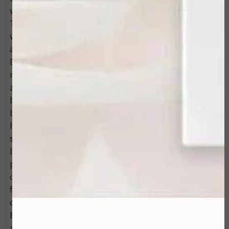
wilgenschors extract. De unieke Vectorize-
Technology™ in dit serum zorgt ervoor dat actieve
werkstoffen over een periode van 48 uur worden
afgegeven, voor een optimale werking. PREVENTION+
Daily Matte Moisturizer SPF 30 (43 g) - Deze dagcrème
met SPF is een matterende moisturizer en
zonbescherming ineen. Deze dagcrème bevat
breedspectrum UVA- en UVB-filters om de huid te
beschermen tegen verbranden en vroegtijdige
huidveroudering. Overmatige blootstelling aan uv-
stralen kunnen namelijk zorgen voor rimpels en fijne
lijntjes, verminderde huidelasticiteit en natuurlijk
pigmentatie. Voordelen Bevat een volledige
ochtendroutine Ideaal voor hyperpigmentatie Travel-
friendly set Voor alle huidtypen Inclusief handige
cosmetic bag Gebruik: ILUMA - Intense Brightening
Exfoliating Cleanser - Zet deze effectieve cleanser in
als eerste stap in je skincare routine, voor een