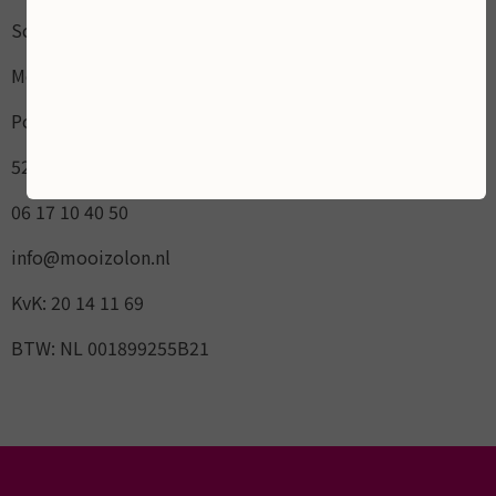
Schoonheidsalon
Mooi ZoLon
Pottenbakker 15
5236AL Empel / `s-Hertogenbosch
06 17 10 40 50
info@mooizolon.nl
KvK: 20 14 11 69
BTW: NL 001899255B21