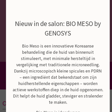
Nieuw in de salon: BIO MESO by
GENOSYS
Bio Meso is een innovatieve Koreaanse
behandeling die de huid van binnenuit
stimuleert, met minimale hersteltijd in
vergelijking met traditionele microneedling.
Dé schoonheidssalon van Empel,
Dankzij microscopisch kleine spicules en PDRN
Rosmalen en Den Bosch
– een ingrediënt dat bekendstaat om zijn
huidherstellende eigenschappen – worden
actieve werkstoffen diep in de huid opgenomen.
Dit helpt de huid gladder, steviger en stralender
Openingstijden
te maken.