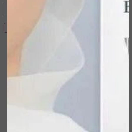
-
+
Toevoegen aan winkelwagen
Winkelwagen
Verder winkelen
Gerelateerde
producten