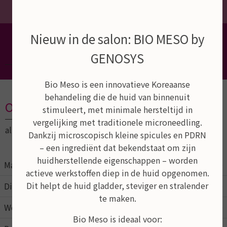
Dé schoonheidssalon van Empel,
Nieuw in de salon: BIO MESO by
Rosmalen en Den Bosch
GENOSYS
Bio Meso is een innovatieve Koreaanse
behandeling die de huid van binnenuit
Openingstijden
stimuleert, met minimale hersteltijd in
vergelijking met traditionele microneedling.
altijd op afspraak
Dankzij microscopisch kleine spicules en PDRN
– een ingrediënt dat bekendstaat om zijn
huidherstellende eigenschappen – worden
Maandag
09:00
21:00
actieve werkstoffen diep in de huid opgenomen.
Dit helpt de huid gladder, steviger en stralender
Dinsdag
09:00
17:00
te maken.
Woensdag
09:00
17:00
Bio Meso is ideaal voor: