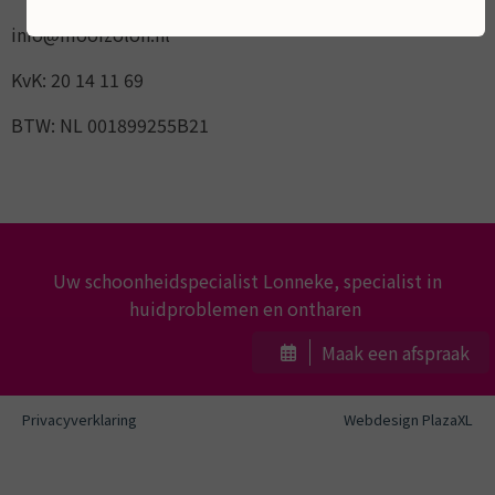
info@mooizolon.nl
KvK: 20 14 11 69
BTW: NL 001899255B21
Uw schoonheidspecialist Lonneke, specialist in
huidproblemen en ontharen
Maak een afspraak
Privacyverklaring
Webdesign PlazaXL