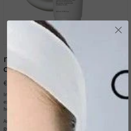
×
mesoestetic® skinretin body
cream 200 ml
€ 74,00
Intensieve anti-aging bodycrème met retinol en
exosomen. Verjongt, verheldert en revitaliseert de
huid.
Anti-aging en verstevigende bodycrème met een
geavanceerde formule die de elasticiteit van de huid