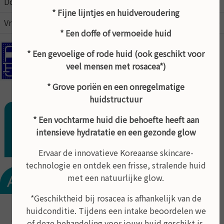
Donderdag
09:00
17:00
* Fijne lijntjes en huidveroudering
Vrijdag
09:00
15:00
* Een doffe of vermoeide huid
In de schoonheidsalon kunt u pinnen
* Een gevoelige of rode huid (ook geschikt voor
veel mensen met rosacea*)
Behandeling op afspraak
* Grove poriën en een onregelmatige
huidstructuur
* Een vochtarme huid die behoefte heeft aan
intensieve hydratatie en een gezonde glow
Ervaar de innovatieve Koreaanse skincare-
technologie en ontdek een frisse, stralende huid
met een natuurlijke glow.
*Geschiktheid bij rosacea is afhankelijk van de
huidconditie. Tijdens een intake beoordelen we
of deze behandeling voor jouw huid geschikt is.