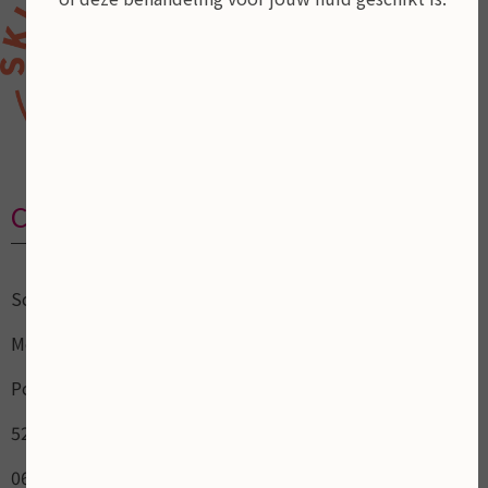
Contactgegevens
Schoonheidsalon
Mooi ZoLon
Pottenbakker 15
5236AL Empel / `s-Hertogenbosch
06 17 10 40 50