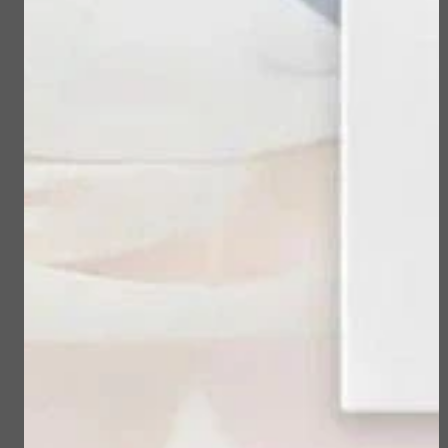
1. Actie bij Mooi
IMAGE MD - Restoring
ZoLon! – Shop 4
Eye Masks
producten & ontvang
een full-size reiniger
€ 63,00
cadeau!
€ 0,00
Bekijken
Bekijken
IMAGE MD - Restoring
IMAGE MD - Restoring
Power-C Serum
Facial Cleanser
€ 137,00
€ 48,00