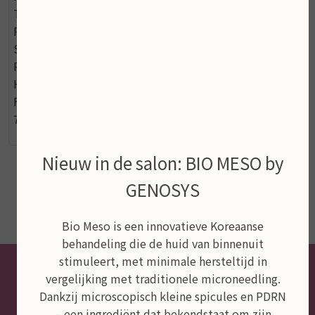
TETRAHEXYLDECYL ASCORBATE, PANTHENOL,
PHENYLPROPANOL, ALUMINA, MAGNESIUM OXIDE,
SODIUM BENZOATE, POTASSIUM SORBATE,
PENTAERYTHRITYL TETRA-DI-T-BUTYL
HYDROXYHYDROCINNAMATE, SODIUM
FERROCYANIDE, CI 77891, CI 77499, CI 77492, CI
77491.
Nieuw in de salon: BIO MESO by
GENOSYS
Bio Meso is een innovatieve Koreaanse
behandeling die de huid van binnenuit
stimuleert, met minimale hersteltijd in
vergelijking met traditionele microneedling.
Dankzij microscopisch kleine spicules en PDRN
– een ingrediënt dat bekendstaat om zijn