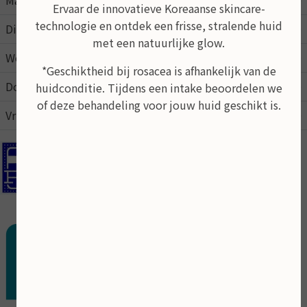
Maandag
09:00
21:00
Ervaar de innovatieve Koreaanse skincare-
technologie en ontdek een frisse, stralende huid
Dinsdag
09:00
17:00
met een natuurlijke glow.
Woensdag
09:00
17:00
*Geschiktheid bij rosacea is afhankelijk van de
Donderdag
09:00
17:00
huidconditie. Tijdens een intake beoordelen we
of deze behandeling voor jouw huid geschikt is.
Vrijdag
09:00
15:00
In de schoonheidsalon kunt u pinnen
Behandeling op afspraak