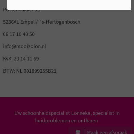
Pottenbakker 15
5236AL Empel / `s-Hertogenbosch
06 17 10 40 50
info@mooizolon.nl
KvK: 20 14 11 69
BTW: NL 001899255B21
Uw schoonheidspecialist Lonneke, specialist in
huidproblemen en ontharen
Maak een afspraak