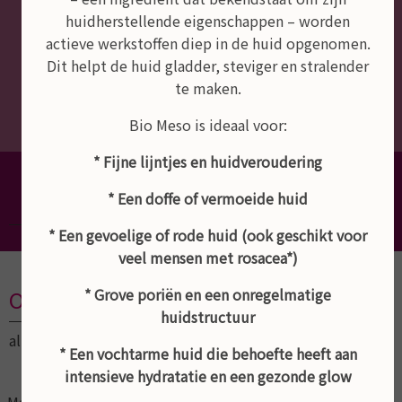
huidherstellende eigenschappen – worden
actieve werkstoffen diep in de huid opgenomen.
Dit helpt de huid gladder, steviger en stralender
te maken.
Bio Meso is ideaal voor:
* Fijne lijntjes en huidveroudering
Dé schoonheidssalon van Empel,
Rosmalen en Den Bosch
* Een doffe of vermoeide huid
* Een gevoelige of rode huid (ook geschikt voor
veel mensen met rosacea*)
* Grove poriën en een onregelmatige
Openingstijden
huidstructuur
altijd op afspraak
* Een vochtarme huid die behoefte heeft aan
intensieve hydratatie en een gezonde glow