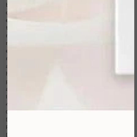
beschermt tegen schade van vrije radicalen en
oxidatieve stress. Tetrahexyldecyl ascorbaat: een zeer
effectieve, stabiele vorm van vitamine C. Bestrijdt
tekenen van huidveroudering zoals fijne lijntjes,
rimpels en pigmentvlekken. Micro-algen: een van
nature rijke bron aan astaxanthine, een carotenoïde en
een van de meest krachtige antioxidanten die in de
natuur voorkomen. Acetyl zingerone: een antioxidant
afgeleid van gember die de zichtbare tekenen van
huidveroudering, inclusief rimpels, roodheid en
pigmentvlekken, vermindert. Glycerine: trekt vocht
aan en houdt vocht vast in de huid. INCI: ACTIVE
INGREDIENT: ZINC OXIDE 6.0% TITANIUM DIOXIDE
4.7% INACTIVE INGREDIENTS: AQUA/WATER/EAU,
CYCLOPENTASILOXANE, C12-15 ALKYL BENZOATE,
DIMETHICONE, GLYCERIN, CYCLOHEXASILOXANE,
POLYGLYCERYL-3 POLYDIMETHYLSILOXYETHYL
DIMETHICONE, DIMETHICONE/PEG10/15